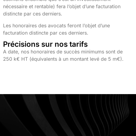
nécessaire et rentable) fera l’objet d’une facturation
distincte par ces derniers.
Les honoraires des avocats feront l’objet d’une
facturation distincte par ces derniers.
Précisions sur nos tarifs
A date, nos honoraires de succès minimums sont de
250 k€ HT (équivalents à un montant levé de 5 m€).