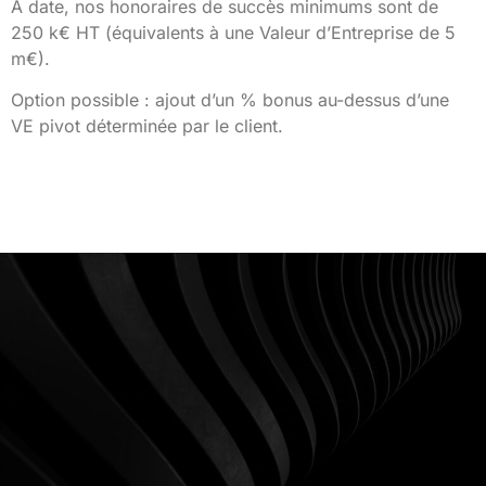
A date, nos honoraires de succès minimums sont de
250 k€ HT (équivalents à une Valeur d’Entreprise de 5
m€).
Option possible : ajout d’un % bonus au-dessus d’une
VE pivot déterminée par le client.