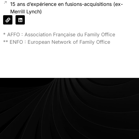
15 ans d’expérience en fusions-acquisitions (ex-
Merrill Lynch)
* AFFO : Association Française du Family Office
** ENFO : European Network of Family Office